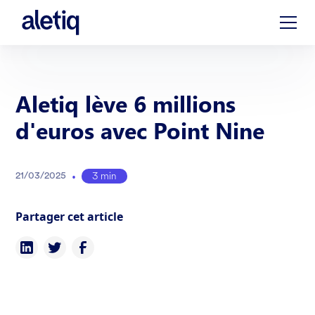
Aletiq lève 6 millions
d'euros avec Point Nine
•
3 min
21
/
03
/
2025
Partager cet article