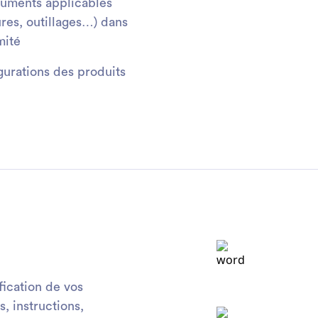
cuments applicables
ures, outillages…) dans
mité
igurations des produits
ification de vos
, instructions,