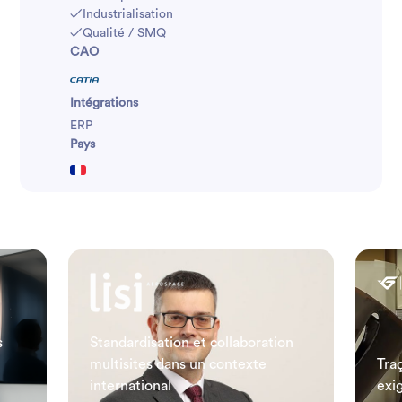
✓
Industrialisation
✓
Qualité / SMQ
CAO
Intégrations
ERP
Pays
s
Standardisation et collaboration
multisites dans un contexte
Tra
international
exi