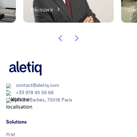
Découvrir
Déc
contact@aletiq.com
+33 978 45 58 68
43 Bd Barbès, 75018 Paris
Solutions
PLM